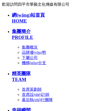
歡迎訪問四平市華藝文化傳媒有限公司
網(wǎng)站首頁
HOME
集團簡介
PROFILE
集團概況
品牌優(yōu)勢
下屬公司
機構(gòu)分支
精英團隊
TEAM
首席策劃師
首席設(shè)計師
幕后執(zhí)行團隊
幸福瞬間