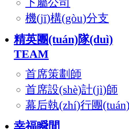
下屬公司
機(jī)構(gòu)分支
精英團(tuán)隊(duì)
TEAM
首席策劃師
首席設(shè)計(jì)師
幕后執(zhí)行團(tuán)
幸福瞬間