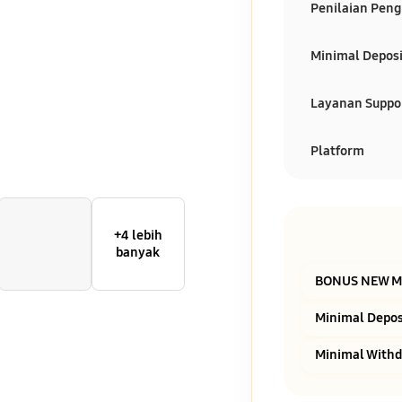
Penilaian Pen
Minimal Deposi
Layanan Suppo
Platform
+4 lebih
banyak
BONUS NEW M
Minimal Depos
Minimal Withd