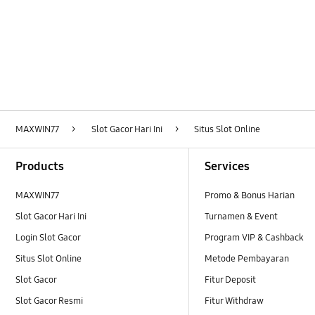
Layer Popup Close
MAXWIN77
>
Slot Gacor Hari Ini
>
Situs Slot Online
Footer Navigation
Products
Services
MAXWIN77
Promo & Bonus Harian
Slot Gacor Hari Ini
Turnamen & Event
Login Slot Gacor
Program VIP & Cashback
Situs Slot Online
Metode Pembayaran
Slot Gacor
Fitur Deposit
Slot Gacor Resmi
Fitur Withdraw