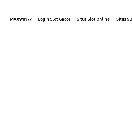
Skip
to
content
MAXWIN77
Login Slot Gacor
Situs Slot Online
Situs Sl